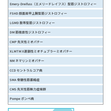
Emery-Dreifuss（エメリードレイフス）型筋ジストロフィー
FSHD 顔面肩甲上腕型筋ジストロフィー
LGMD 肢帯型筋ジストロフィー
DM 筋強直性ジストロフィー
CMP 先天性ミオパチー
XLMTM X連鎖性ミオチュブラーミオパチー
NM ネマリンミオパチー
CCD セントラルコア病
SMA 脊髄性筋萎縮症
CMS 先天性筋無力症候群
Pompe ポンペ病