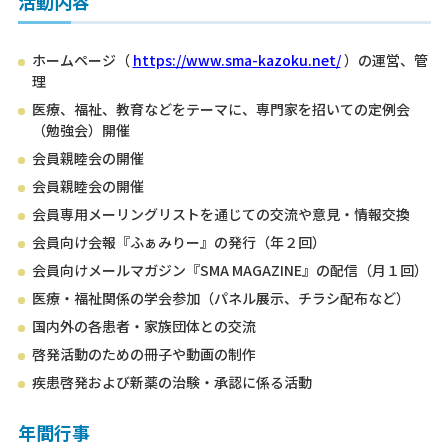
活動内容
ホームページ（
https://www.sma-kazoku.net/
）の運営、管
理
医療、福祉、教育などをテーマに、専門家を招いての定例会
（勉強会）開催
会員親睦会の開催
会員親睦会の開催
会員専用メーリングリストを通じての交流や意見・情報交換
会員向け会報『ふぁみりー』の発行（年２回）
会員向けメールマガジン『SMA MAGAZINE』の配信（月１回）
医療・福祉関係の学会参加（パネル展示、チラシ配布など）
国内外の各患者・家族団体との交流
啓発活動のための冊子や動画の制作
疾患啓発および新薬の治験・承認に係る活動
年間行事